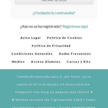
¿Olvidaste tu contraseña?
¿Aún no se ha registrado?
Regístrese aquí
Aviso Legal
Política de Cookies
Política de Privacidad
Condiciones Generales
Dudas Frecuentes
Medios
Acceso Alumnos
Cursos y Kits
Contenido pensado para tí, por favor, no lo
copies ni te lo atribuyas sin mencionarme.
Compartir nos hace un poquito más felices ♥︎
© Montessorízate (de Tigriteando) 2020 | Todos
los derechos reservados | Diseño
LovelyLemon