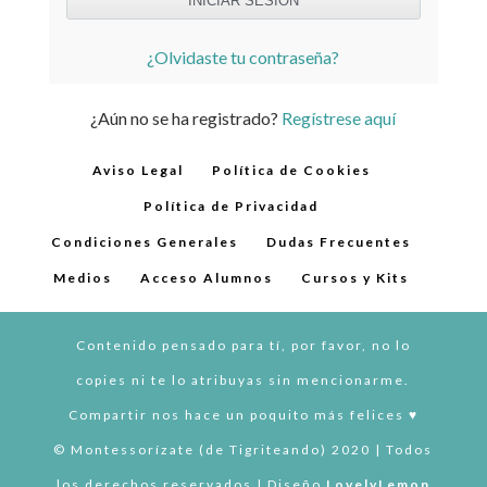
¿Olvidaste tu contraseña?
¿Aún no se ha registrado?
Regístrese aquí
Aviso Legal
Política de Cookies
Política de Privacidad
Condiciones Generales
Dudas Frecuentes
Medios
Acceso Alumnos
Cursos y Kits
Contenido pensado para tí, por favor, no lo
copies ni te lo atribuyas sin mencionarme.
Compartir nos hace un poquito más felices ♥︎
© Montessorízate (de Tigriteando) 2020 | Todos
los derechos reservados | Diseño
LovelyLemon