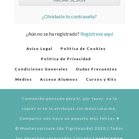
¿Olvidaste tu contraseña?
¿Aún no se ha registrado?
Regístrese aquí
Aviso Legal
Política de Cookies
Política de Privacidad
Condiciones Generales
Dudas Frecuentes
Medios
Acceso Alumnos
Cursos y Kits
Contenido pensado para tí, por favor, no lo
copies ni te lo atribuyas sin mencionarme.
Compartir nos hace un poquito más felices ♥︎
© Montessorízate (de Tigriteando) 2020 | Todos
los derechos reservados | Diseño
LovelyLemon