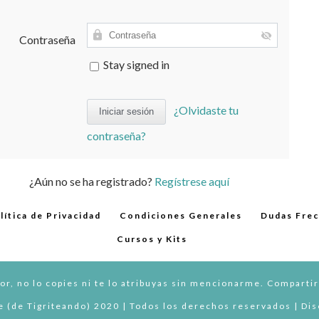
Contraseña
Stay signed in
¿Olvidaste tu
contraseña?
¿Aún no se ha registrado?
Regístrese aquí
lítica de Privacidad
Condiciones Generales
Dudas Fre
Cursos y Kits
or, no lo copies ni te lo atribuyas sin mencionarme. Compartir
 (de Tigriteando) 2020 | Todos los derechos reservados | Di