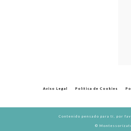
Aviso Legal
Política de Cookies
Po
Contenido pensado para tí, por fav
© Montessorízate