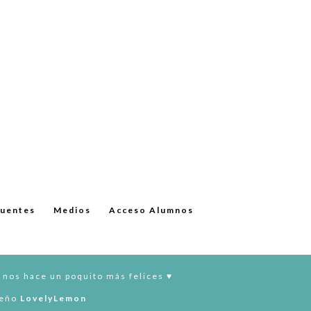
cuentes
Medios
Acceso Alumnos
 nos hace un poquito más felices ♥︎
seño
LovelyLemon