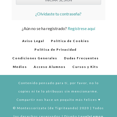
¿Olvidaste tu contraseña?
¿Aún no se ha registrado?
Regístrese aquí
Aviso Legal
Política de Cookies
Política de Privacidad
Condiciones Generales
Dudas Frecuentes
Medios
Acceso Alumnos
Cursos y Kits
Contenido pensado para tí, por favor, no lo
copies ni te lo atribuyas sin mencionarme.
Compartir nos hace un poquito más felices ♥︎
© Montessorízate (de Tigriteando) 2020 | Todos
los derechos reservados | Diseño
LovelyLemon