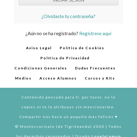
¿Olvidaste tu contraseña?
¿Aún no se ha registrado?
Regístrese aquí
Aviso Legal
Política de Cookies
Política de Privacidad
Condiciones Generales
Dudas Frecuentes
Medios
Acceso Alumnos
Cursos y Kits
Contenido pensado para tí, por favor, no lo
copies ni te lo atribuyas sin mencionarme.
Compartir nos hace un poquito más felices ♥︎
© Montessorízate (de Tigriteando) 2020 | Todos
los derechos reservados | Diseño
LovelyLemon