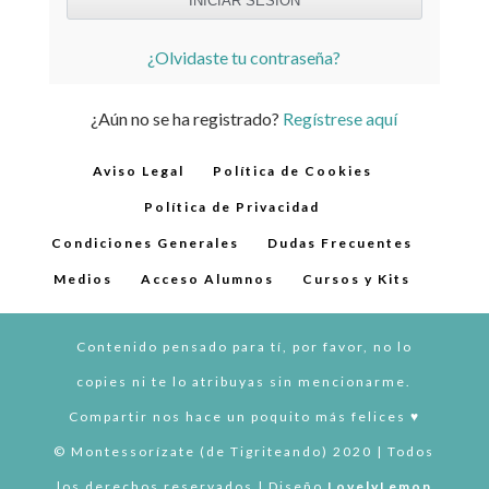
¿Olvidaste tu contraseña?
¿Aún no se ha registrado?
Regístrese aquí
Aviso Legal
Política de Cookies
Política de Privacidad
Condiciones Generales
Dudas Frecuentes
Medios
Acceso Alumnos
Cursos y Kits
Contenido pensado para tí, por favor, no lo
copies ni te lo atribuyas sin mencionarme.
Compartir nos hace un poquito más felices ♥︎
© Montessorízate (de Tigriteando) 2020 | Todos
los derechos reservados | Diseño
LovelyLemon