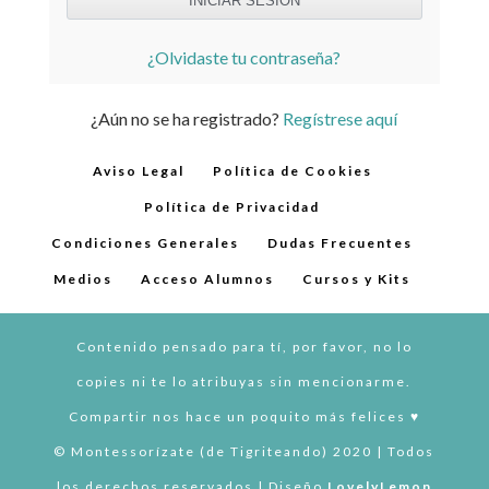
¿Olvidaste tu contraseña?
¿Aún no se ha registrado?
Regístrese aquí
Aviso Legal
Política de Cookies
Política de Privacidad
Condiciones Generales
Dudas Frecuentes
Medios
Acceso Alumnos
Cursos y Kits
Contenido pensado para tí, por favor, no lo
copies ni te lo atribuyas sin mencionarme.
Compartir nos hace un poquito más felices ♥︎
© Montessorízate (de Tigriteando) 2020 | Todos
los derechos reservados | Diseño
LovelyLemon