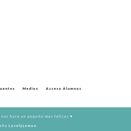
cuentes
Medios
Acceso Alumnos
 nos hace un poquito más felices ♥︎
seño
LovelyLemon