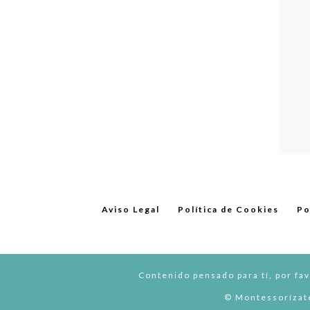
Aviso Legal
Política de Cookies
Po
Contenido pensado para tí, por fav
© Montessorízate