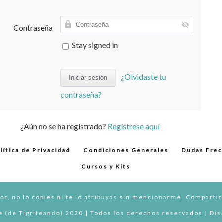
Contraseña
Stay signed in
¿Olvidaste tu
contraseña?
¿Aún no se ha registrado?
Regístrese aquí
lítica de Privacidad
Condiciones Generales
Dudas Fre
Cursos y Kits
or, no lo copies ni te lo atribuyas sin mencionarme. Compartir
 (de Tigriteando) 2020 | Todos los derechos reservados | Di