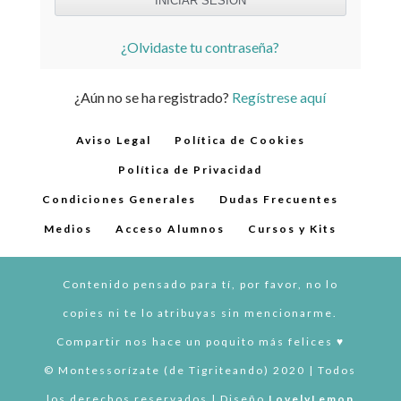
¿Olvidaste tu contraseña?
¿Aún no se ha registrado?
Regístrese aquí
Aviso Legal
Política de Cookies
Política de Privacidad
Condiciones Generales
Dudas Frecuentes
Medios
Acceso Alumnos
Cursos y Kits
Contenido pensado para tí, por favor, no lo
copies ni te lo atribuyas sin mencionarme.
Compartir nos hace un poquito más felices ♥︎
© Montessorízate (de Tigriteando) 2020 | Todos
los derechos reservados | Diseño
LovelyLemon