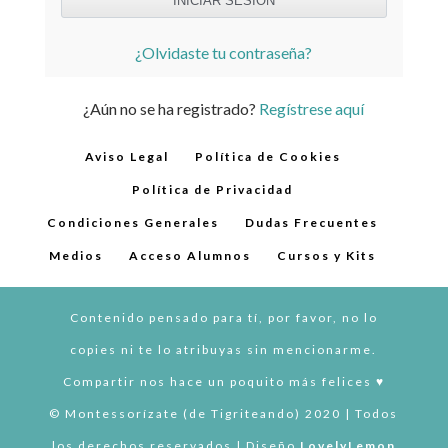
¿Olvidaste tu contraseña?
¿Aún no se ha registrado?
Regístrese aquí
Aviso Legal
Política de Cookies
Política de Privacidad
Condiciones Generales
Dudas Frecuentes
Medios
Acceso Alumnos
Cursos y Kits
Contenido pensado para tí, por favor, no lo
copies ni te lo atribuyas sin mencionarme.
Compartir nos hace un poquito más felices ♥︎
© Montessorízate (de Tigriteando) 2020 | Todos
los derechos reservados | Diseño
LovelyLemon