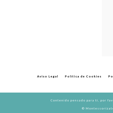
Aviso Legal
Política de Cookies
Po
Contenido pensado para tí, por fav
© Montessorízate