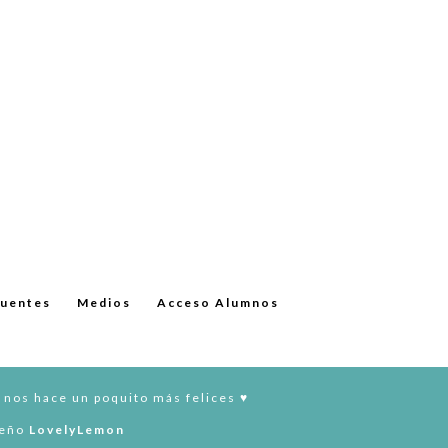
cuentes
Medios
Acceso Alumnos
 nos hace un poquito más felices ♥︎
seño
LovelyLemon