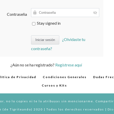
Contraseña
Stay signed in
¿Olvidaste tu
contraseña?
¿Aún no se ha registrado?
Regístrese aquí
lítica de Privacidad
Condiciones Generales
Dudas Fre
Cursos y Kits
or, no lo copies ni te lo atribuyas sin mencionarme. Compartir
 (de Tigriteando) 2020 | Todos los derechos reservados | Di