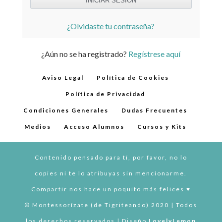
¿Olvidaste tu contraseña?
¿Aún no se ha registrado?
Regístrese aquí
Aviso Legal
Política de Cookies
Política de Privacidad
Condiciones Generales
Dudas Frecuentes
Medios
Acceso Alumnos
Cursos y Kits
Contenido pensado para tí, por favor, no lo
copies ni te lo atribuyas sin mencionarme.
Compartir nos hace un poquito más felices ♥︎
© Montessorízate (de Tigriteando) 2020 | Todos
los derechos reservados | Diseño
LovelyLemon