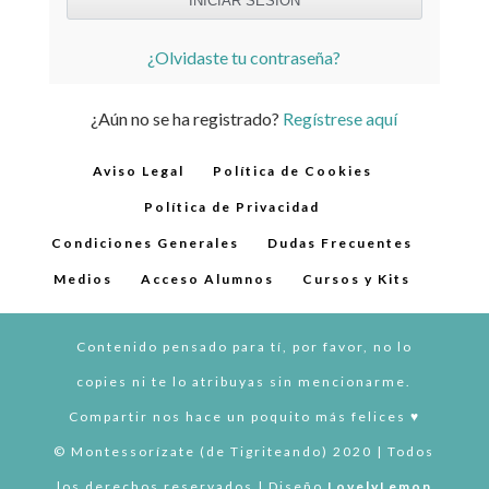
¿Olvidaste tu contraseña?
¿Aún no se ha registrado?
Regístrese aquí
Aviso Legal
Política de Cookies
Política de Privacidad
Condiciones Generales
Dudas Frecuentes
Medios
Acceso Alumnos
Cursos y Kits
Contenido pensado para tí, por favor, no lo
copies ni te lo atribuyas sin mencionarme.
Compartir nos hace un poquito más felices ♥︎
© Montessorízate (de Tigriteando) 2020 | Todos
los derechos reservados | Diseño
LovelyLemon