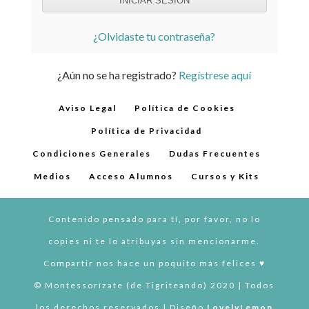
¿Olvidaste tu contraseña?
¿Aún no se ha registrado?
Regístrese aquí
Aviso Legal
Política de Cookies
Política de Privacidad
Condiciones Generales
Dudas Frecuentes
Medios
Acceso Alumnos
Cursos y Kits
Contenido pensado para tí, por favor, no lo
copies ni te lo atribuyas sin mencionarme.
Compartir nos hace un poquito más felices ♥︎
© Montessorízate (de Tigriteando) 2020 | Todos
los derechos reservados | Diseño
LovelyLemon