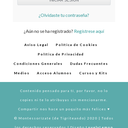
¿Olvidaste tu contraseña?
¿Aún no se ha registrado?
Regístrese aquí
Aviso Legal
Política de Cookies
Política de Privacidad
Condiciones Generales
Dudas Frecuentes
Medios
Acceso Alumnos
Cursos y Kits
Contenido pensado para tí, por favor, no lo
copies ni te lo atribuyas sin mencionarme.
Compartir nos hace un poquito más felices ♥︎
© Montessorízate (de Tigriteando) 2020 | Todos
los derechos reservados | Diseño
LovelyLemon