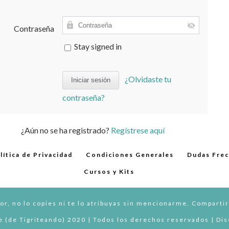
Contraseña
Stay signed in
¿Olvidaste tu
contraseña?
¿Aún no se ha registrado?
Regístrese aquí
lítica de Privacidad
Condiciones Generales
Dudas Fre
Cursos y Kits
or, no lo copies ni te lo atribuyas sin mencionarme. Compartir
 (de Tigriteando) 2020 | Todos los derechos reservados | Di