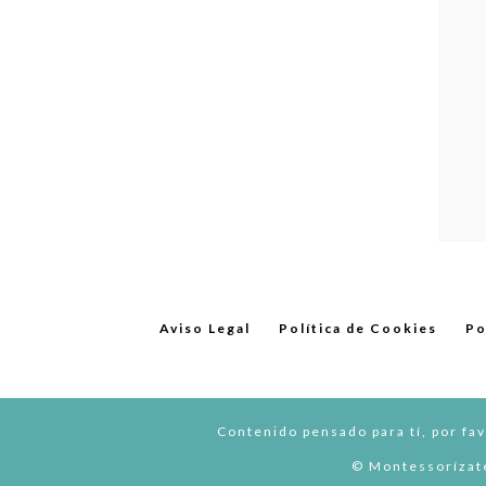
Aviso Legal
Política de Cookies
Po
Contenido pensado para tí, por fav
© Montessorízate