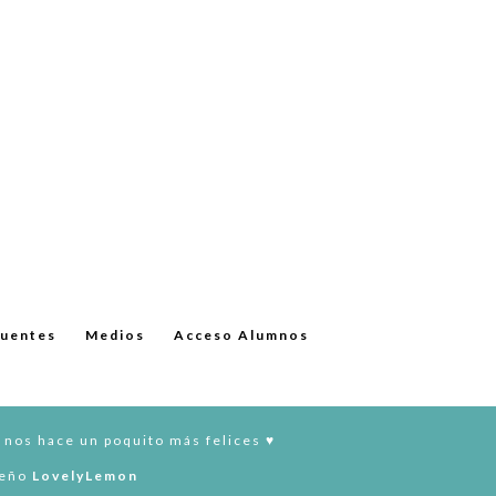
cuentes
Medios
Acceso Alumnos
 nos hace un poquito más felices ♥︎
seño
LovelyLemon