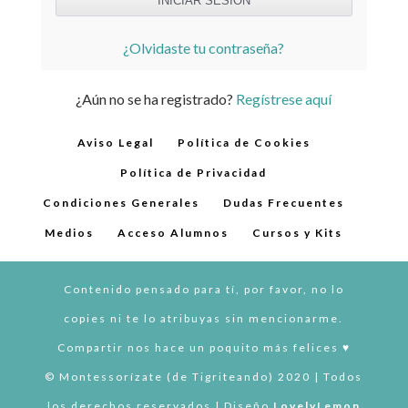
¿Olvidaste tu contraseña?
¿Aún no se ha registrado?
Regístrese aquí
Aviso Legal
Política de Cookies
Política de Privacidad
Condiciones Generales
Dudas Frecuentes
Medios
Acceso Alumnos
Cursos y Kits
Contenido pensado para tí, por favor, no lo
copies ni te lo atribuyas sin mencionarme.
Compartir nos hace un poquito más felices ♥︎
© Montessorízate (de Tigriteando) 2020 | Todos
los derechos reservados | Diseño
LovelyLemon