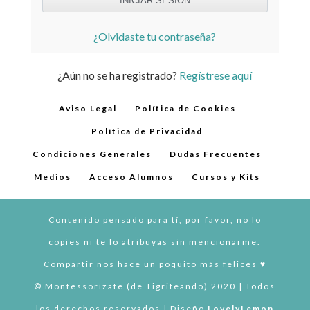
¿Olvidaste tu contraseña?
¿Aún no se ha registrado?
Regístrese aquí
Aviso Legal
Política de Cookies
Política de Privacidad
Condiciones Generales
Dudas Frecuentes
Medios
Acceso Alumnos
Cursos y Kits
Contenido pensado para tí, por favor, no lo
copies ni te lo atribuyas sin mencionarme.
Compartir nos hace un poquito más felices ♥︎
© Montessorízate (de Tigriteando) 2020 | Todos
los derechos reservados | Diseño
LovelyLemon