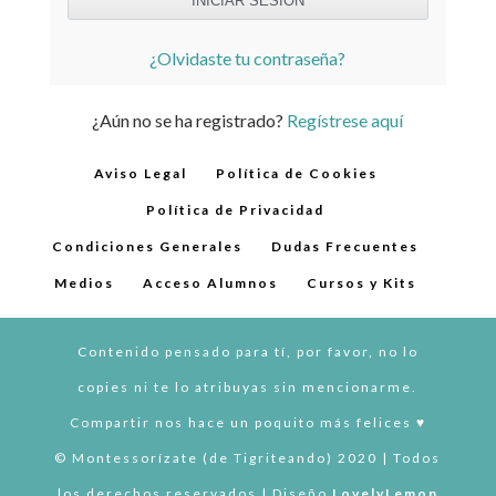
¿Olvidaste tu contraseña?
¿Aún no se ha registrado?
Regístrese aquí
Aviso Legal
Política de Cookies
Política de Privacidad
Condiciones Generales
Dudas Frecuentes
Medios
Acceso Alumnos
Cursos y Kits
Contenido pensado para tí, por favor, no lo
copies ni te lo atribuyas sin mencionarme.
Compartir nos hace un poquito más felices ♥︎
© Montessorízate (de Tigriteando) 2020 | Todos
los derechos reservados | Diseño
LovelyLemon