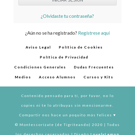
¿Olvidaste tu contraseña?
¿Aún no se ha registrado?
Regístrese aquí
Aviso Legal
Política de Cookies
Política de Privacidad
Condiciones Generales
Dudas Frecuentes
Medios
Acceso Alumnos
Cursos y Kits
Contenido pensado para tí, por favor, no lo
copies ni te lo atribuyas sin mencionarme.
Compartir nos hace un poquito más felices ♥︎
© Montessorízate (de Tigriteando) 2020 | Todos
los derechos reservados | Diseño
LovelyLemon