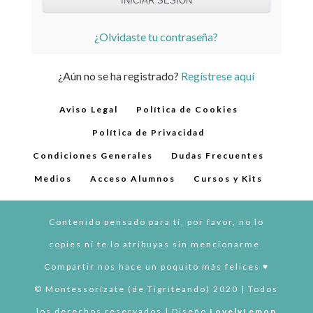
¿Olvidaste tu contraseña?
¿Aún no se ha registrado?
Regístrese aquí
Aviso Legal
Política de Cookies
Política de Privacidad
Condiciones Generales
Dudas Frecuentes
Medios
Acceso Alumnos
Cursos y Kits
Contenido pensado para tí, por favor, no lo
copies ni te lo atribuyas sin mencionarme.
Compartir nos hace un poquito más felices ♥︎
© Montessorízate (de Tigriteando) 2020 | Todos
los derechos reservados | Diseño
LovelyLemon