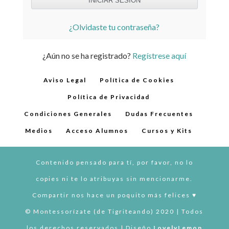
¿Olvidaste tu contraseña?
¿Aún no se ha registrado?
Regístrese aquí
Aviso Legal
Política de Cookies
Política de Privacidad
Condiciones Generales
Dudas Frecuentes
Medios
Acceso Alumnos
Cursos y Kits
Contenido pensado para tí, por favor, no lo
copies ni te lo atribuyas sin mencionarme.
Compartir nos hace un poquito más felices ♥︎
© Montessorízate (de Tigriteando) 2020 | Todos
los derechos reservados | Diseño
LovelyLemon