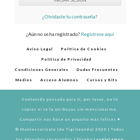
¿Olvidaste tu contraseña?
¿Aún no se ha registrado?
Regístrese aquí
Aviso Legal
Política de Cookies
Política de Privacidad
Condiciones Generales
Dudas Frecuentes
Medios
Acceso Alumnos
Cursos y Kits
Contenido pensado para tí, por favor, no lo
copies ni te lo atribuyas sin mencionarme.
Compartir nos hace un poquito más felices ♥︎
© Montessorízate (de Tigriteando) 2020 | Todos
los derechos reservados | Diseño
LovelyLemon