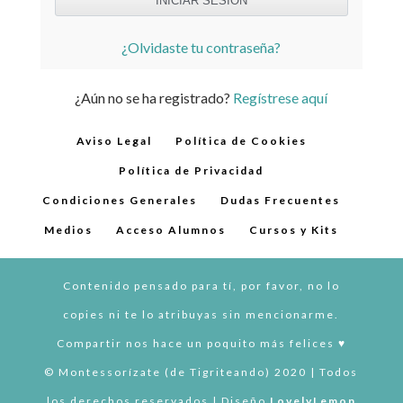
¿Olvidaste tu contraseña?
¿Aún no se ha registrado?
Regístrese aquí
Aviso Legal
Política de Cookies
Política de Privacidad
Condiciones Generales
Dudas Frecuentes
Medios
Acceso Alumnos
Cursos y Kits
Contenido pensado para tí, por favor, no lo
copies ni te lo atribuyas sin mencionarme.
Compartir nos hace un poquito más felices ♥︎
© Montessorízate (de Tigriteando) 2020 | Todos
los derechos reservados | Diseño
LovelyLemon