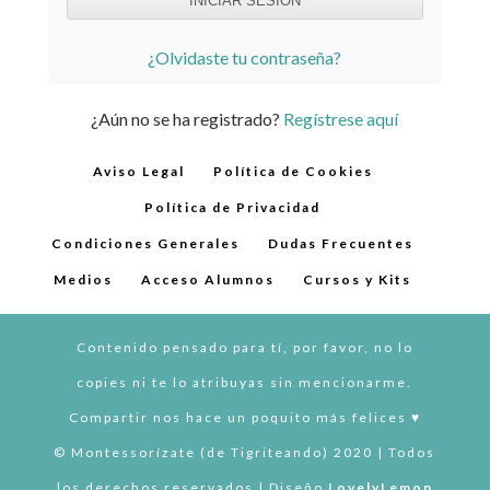
¿Olvidaste tu contraseña?
¿Aún no se ha registrado?
Regístrese aquí
Aviso Legal
Política de Cookies
Política de Privacidad
Condiciones Generales
Dudas Frecuentes
Medios
Acceso Alumnos
Cursos y Kits
Contenido pensado para tí, por favor, no lo
copies ni te lo atribuyas sin mencionarme.
Compartir nos hace un poquito más felices ♥︎
© Montessorízate (de Tigriteando) 2020 | Todos
los derechos reservados | Diseño
LovelyLemon