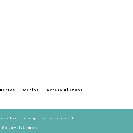
cuentes
Medios
Acceso Alumnos
 nos hace un poquito más felices ♥︎
seño
LovelyLemon