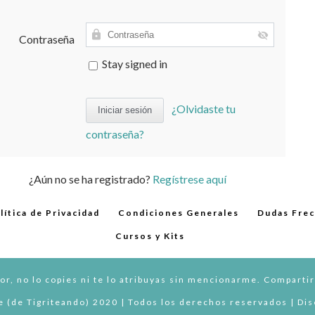
Contraseña
Stay signed in
¿Olvidaste tu
contraseña?
¿Aún no se ha registrado?
Regístrese aquí
lítica de Privacidad
Condiciones Generales
Dudas Fre
Cursos y Kits
or, no lo copies ni te lo atribuyas sin mencionarme. Compartir
 (de Tigriteando) 2020 | Todos los derechos reservados | Di