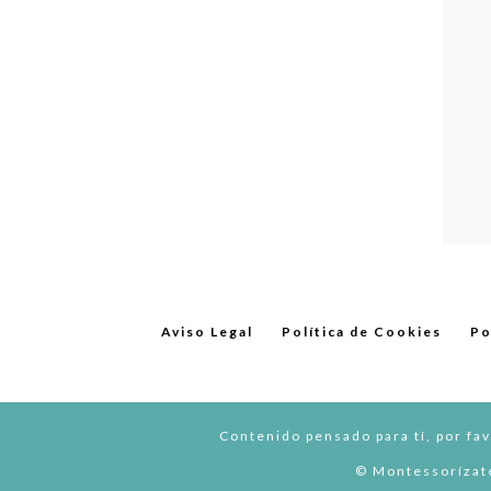
Aviso Legal
Política de Cookies
Po
Contenido pensado para tí, por fav
© Montessorízate