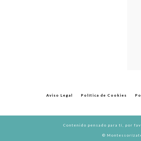
Aviso Legal
Política de Cookies
Po
Contenido pensado para tí, por fav
© Montessorízate