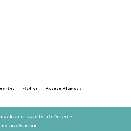
cuentes
Medios
Acceso Alumnos
 nos hace un poquito más felices ♥︎
seño
LovelyLemon