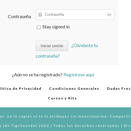
Contraseña
Stay signed in
¿Olvidaste tu
contraseña?
¿Aún no se ha registrado?
Regístrese aquí
lítica de Privacidad
Condiciones Generales
Dudas Fre
Cursos y Kits
or, no lo copies ni te lo atribuyas sin mencionarme. Compartir
 (de Tigriteando) 2020 | Todos los derechos reservados | Di