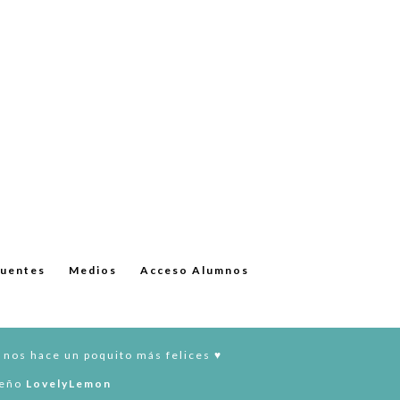
cuentes
Medios
Acceso Alumnos
 nos hace un poquito más felices ♥︎
seño
LovelyLemon