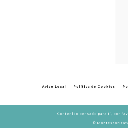
Aviso Legal
Política de Cookies
Po
Contenido pensado para tí, por fav
© Montessorízate