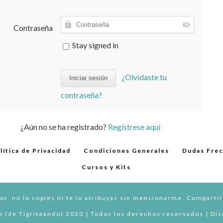
Contraseña
Stay signed in
¿Olvidaste tu
contraseña?
¿Aún no se ha registrado?
Regístrese aquí
lítica de Privacidad
Condiciones Generales
Dudas Fre
Cursos y Kits
or, no lo copies ni te lo atribuyas sin mencionarme. Compartir
 (de Tigriteando) 2020 | Todos los derechos reservados | Di