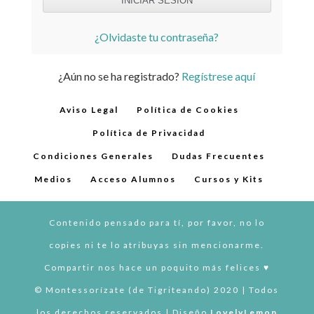
¿Olvidaste tu contraseña?
¿Aún no se ha registrado?
Regístrese aquí
Aviso Legal
Política de Cookies
Política de Privacidad
Condiciones Generales
Dudas Frecuentes
Medios
Acceso Alumnos
Cursos y Kits
Contenido pensado para tí, por favor, no lo
copies ni te lo atribuyas sin mencionarme.
Compartir nos hace un poquito más felices ♥︎
© Montessorízate (de Tigriteando) 2020 | Todos
los derechos reservados | Diseño
LovelyLemon