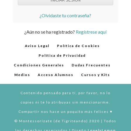
¿Olvidaste tu contraseña?
¿Aún no se ha registrado?
Regístrese aquí
Aviso Legal
Política de Cookies
Política de Privacidad
Condiciones Generales
Dudas Frecuentes
Medios
Acceso Alumnos
Cursos y Kits
Contenido pensado para tí, por favor, no lo
copies ni te lo atribuyas sin mencionarme.
Compartir nos hace un poquito más felices ♥︎
© Montessorízate (de Tigriteando) 2020 | Todos
los derechos reservados | Diseño
LovelyLemon