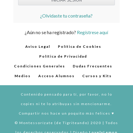
¿Olvidaste tu contraseña?
¿Aún no se ha registrado?
Regístrese aquí
Aviso Legal
Política de Cookies
Política de Privacidad
Condiciones Generales
Dudas Frecuentes
Medios
Acceso Alumnos
Cursos y Kits
Contenido pensado para tí, por favor, no lo
copies ni te lo atribuyas sin mencionarme.
Compartir nos hace un poquito más felices ♥︎
© Montessorízate (de Tigriteando) 2020 | Todos
los derechos reservados | Diseño
LovelyLemon