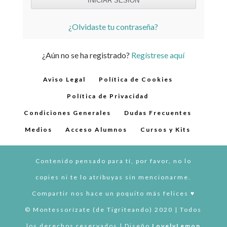
¿Olvidaste tu contraseña?
¿Aún no se ha registrado?
Regístrese aquí
Aviso Legal
Política de Cookies
Política de Privacidad
Condiciones Generales
Dudas Frecuentes
Medios
Acceso Alumnos
Cursos y Kits
Contenido pensado para tí, por favor, no lo
copies ni te lo atribuyas sin mencionarme.
Compartir nos hace un poquito más felices ♥︎
© Montessorízate (de Tigriteando) 2020 | Todos
los derechos reservados | Diseño
LovelyLemon