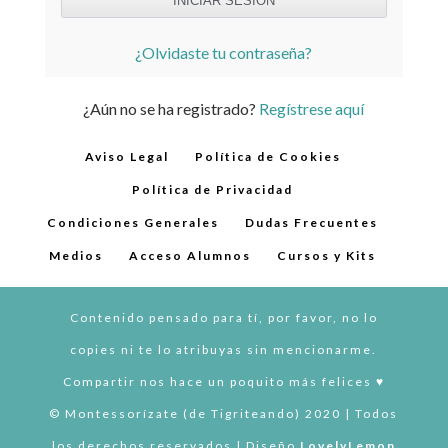
¿Olvidaste tu contraseña?
¿Aún no se ha registrado?
Regístrese aquí
Aviso Legal
Política de Cookies
Política de Privacidad
Condiciones Generales
Dudas Frecuentes
Medios
Acceso Alumnos
Cursos y Kits
Contenido pensado para tí, por favor, no lo
copies ni te lo atribuyas sin mencionarme.
Compartir nos hace un poquito más felices ♥︎
© Montessorízate (de Tigriteando) 2020 | Todos
los derechos reservados | Diseño
LovelyLemon