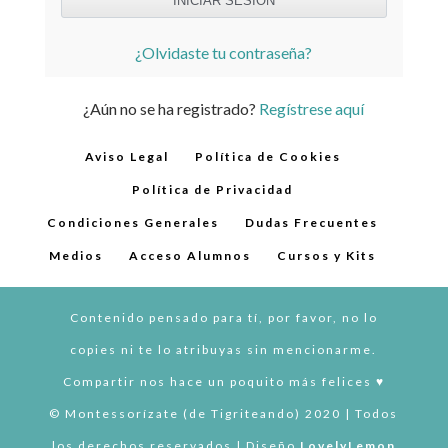
¿Olvidaste tu contraseña?
¿Aún no se ha registrado?
Regístrese aquí
Aviso Legal
Política de Cookies
Política de Privacidad
Condiciones Generales
Dudas Frecuentes
Medios
Acceso Alumnos
Cursos y Kits
Contenido pensado para tí, por favor, no lo
copies ni te lo atribuyas sin mencionarme.
Compartir nos hace un poquito más felices ♥︎
© Montessorízate (de Tigriteando) 2020 | Todos
los derechos reservados | Diseño
LovelyLemon