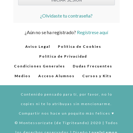
¿Olvidaste tu contraseña?
¿Aún no se ha registrado?
Regístrese aquí
Aviso Legal
Política de Cookies
Política de Privacidad
Condiciones Generales
Dudas Frecuentes
Medios
Acceso Alumnos
Cursos y Kits
Contenido pensado para tí, por favor, no lo
copies ni te lo atribuyas sin mencionarme.
Compartir nos hace un poquito más felices ♥︎
© Montessorízate (de Tigriteando) 2020 | Todos
los derechos reservados | Diseño
LovelyLemon