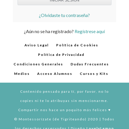
¿Olvidaste tu contraseña?
¿Aún no se ha registrado?
Regístrese aquí
Aviso Legal
Política de Cookies
Política de Privacidad
Condiciones Generales
Dudas Frecuentes
Medios
Acceso Alumnos
Cursos y Kits
Contenido pensado para tí, por favor, no lo
copies ni te lo atribuyas sin mencionarme.
Compartir nos hace un poquito más felices ♥︎
© Montessorízate (de Tigriteando) 2020 | Todos
los derechos reservados | Diseño
LovelyLemon