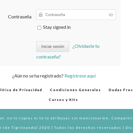
Contraseña
Stay signed in
¿Olvidaste tu
contraseña?
¿Aún no se ha registrado?
Regístrese aquí
lítica de Privacidad
Condiciones Generales
Dudas Fre
Cursos y Kits
or, no lo copies ni te lo atribuyas sin mencionarme. Compartir
 (de Tigriteando) 2020 | Todos los derechos reservados | Di