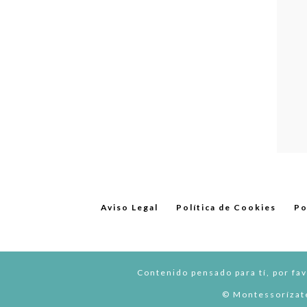
Aviso Legal
Política de Cookies
Po
Contenido pensado para tí, por fav
© Montessorízate