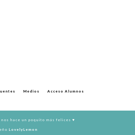
cuentes
Medios
Acceso Alumnos
 nos hace un poquito más felices ♥︎
seño
LovelyLemon