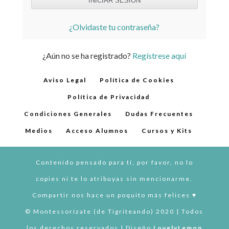
¿Olvidaste tu contraseña?
¿Aún no se ha registrado?
Regístrese aquí
Aviso Legal
Política de Cookies
Política de Privacidad
Condiciones Generales
Dudas Frecuentes
Medios
Acceso Alumnos
Cursos y Kits
Contenido pensado para tí, por favor, no lo
copies ni te lo atribuyas sin mencionarme.
Compartir nos hace un poquito más felices ♥︎
© Montessorízate (de Tigriteando) 2020 | Todos
los derechos reservados | Diseño
LovelyLemon