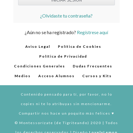
¿Olvidaste tu contraseña?
¿Aún no se ha registrado?
Regístrese aquí
Aviso Legal
Política de Cookies
Política de Privacidad
Condiciones Generales
Dudas Frecuentes
Medios
Acceso Alumnos
Cursos y Kits
Contenido pensado para tí, por favor, no lo
copies ni te lo atribuyas sin mencionarme.
Compartir nos hace un poquito más felices ♥︎
© Montessorízate (de Tigriteando) 2020 | Todos
los derechos reservados | Diseño
LovelyLemon