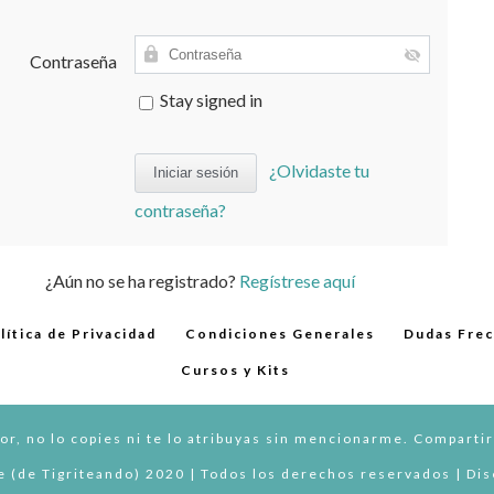
Contraseña
Stay signed in
¿Olvidaste tu
contraseña?
¿Aún no se ha registrado?
Regístrese aquí
lítica de Privacidad
Condiciones Generales
Dudas Fre
Cursos y Kits
or, no lo copies ni te lo atribuyas sin mencionarme. Compartir
 (de Tigriteando) 2020 | Todos los derechos reservados | Di