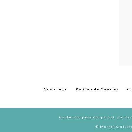
Aviso Legal
Política de Cookies
Po
Contenido pensado para tí, por fav
© Montessorízate