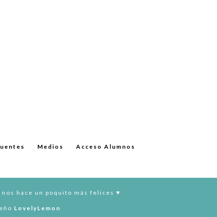
cuentes
Medios
Acceso Alumnos
 nos hace un poquito más felices ♥︎
seño
LovelyLemon