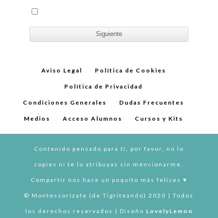
Aviso Legal
Política de Cookies
Política de Privacidad
Condiciones Generales
Dudas Frecuentes
Medios
Acceso Alumnos
Cursos y Kits
Contenido pensado para tí, por favor, no lo
copies ni te lo atribuyas sin mencionarme.
Compartir nos hace un poquito más felices ♥︎
© Montessorízate (de Tigriteando) 2020 | Todos
los derechos reservados | Diseño
LovelyLemon