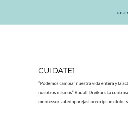
DICE
CUIDATE1
“Podemos cambiar nuestra vida entera y la ac
nosotros mismos” Rudolf Dreikurs La contraseñ
montessorizatedpparejasLorem ipsum dolor sit