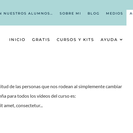
N NUESTROS ALUMNOS…
SOBRE MI
BLOG
MEDIOS
A
INICIO
GRATIS
CURSOS Y KITS
AYUDA
titud de las personas que nos rodean al simplemente cambiar
a para todos los vídeos del curso es:
 amet, consectetur...