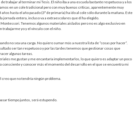
de trabajar al terminar mi Tesis. El niño iba a una escuela bastante respetuosa y a los
rizamos en un cole tradicional pero con muy buenas críticas, aparentemente muy
años hasta el año pasado (3º de primaria) ha ido al cole sólo durante la mañana. Este
a jornada entera, incluso va a extraescolares que él ha elegido.
a Montessori. Tenemos algunos materiales aislados pero no es algo exclusivo en
 trabajarme yo y el vínculo con el niño.
ndo no sea una carga. No quiero sumar más a nuestra lista de “cosas por hacer”.
ultado ser tan respetuoso y por las tardes tenemos que gestionar cosas que
 hacer algunas tareas.
eriales me gustan y me encantaría implementarlos, lo que quiero es adaptar un poco
lto consciente y conocer más el momento del desarrollo en el que se encuentra mi
él creo que no tendría ningún problema.
asar tiempo juntos, será estupendo.