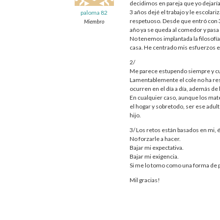
decidimos en pareja que yo dejaría 
3 años dejé el trabajo y le escola
paloma 82
respetuoso. Desde que entró con 3 
Miembro
año ya se queda al comedor y pasa l
No tenemos implantada la filosofí
casa. He centrado mis esfuerzos en
2/
Me parece estupendo siempre y cua
Lamentablemente el cole no ha res
ocurren en el día a día, además de
En cualquier caso, aunque los mat
el hogar y sobretodo, ser ese adu
hijo.
3/ Los retos están basados en mi, 
No forzarle a hacer.
Bajar mi expectativa.
Bajar mi exigencia.
Si me lo tomo como una forma de p
Mil gracias!