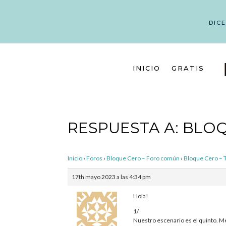
DIC
INICIO
GRATIS
RESPUESTA A: BLOQ
Inicio
›
Foros
›
Bloque Cero – Foro común
›
Bloque Cero – 
17th mayo 2023 a las 4:34 pm
Hola!
1/
Nuestro escenario es el quinto. Me