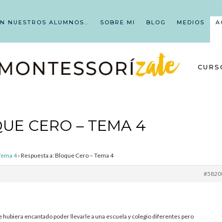
EN NUESTROS ALUMNOS…
SOBRE MI
BLOG
MEDIOS
A
CURS
UE CERO – TEMA 4
Tema 4
›
Respuesta a: Bloque Cero – Tema 4
#5820
 hubiera encantado poder llevarle a una escuela y colegio diferentes pero