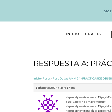
DIC
INICIO
GRATIS
RESPUESTA A: PRÁ
Inicio
›
Foros
›
Foro Dudas AMM 24
›
PRÁCTICAS DE OBSE
14th mayo 2024 a las 4:17 pm
<span style=»font-size: 15px;»>F
size: 15px;»> de mayo</span>
<span style=»font-size: 15px;»>H
<span style=»font-size: 15px;»>C