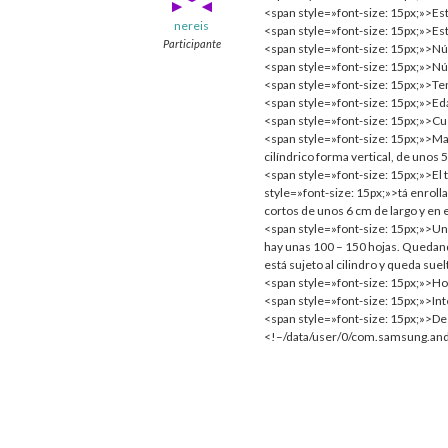
<span style=»font-size: 15px;»>Es
nereis
<span style=»font-size: 15px;»>Es
Participante
<span style=»font-size: 15px;»>N
<span style=»font-size: 15px;»>
<span style=»font-size: 15px;»>
<span style=»font-size: 15px;»>E
<span style=»font-size: 15px;»>Cu
<span style=»font-size: 15px;»>Ma
cilíndrico forma vertical, de unos
<span style=»font-size: 15px;»>El 
style=»font-size: 15px;»>tá enrolla
cortos de unos 6 cm de largo y en
<span style=»font-size: 15px;»>Una
hay unas 100 – 150 hojas. Quedando 
está sujeto al cilindro y queda sue
<span style=»font-size: 15px;»>H
<span style=»font-size: 15px;»>In
<span style=»font-size: 15px;»>Desd
<!–/data/user/0/com.samsung.and