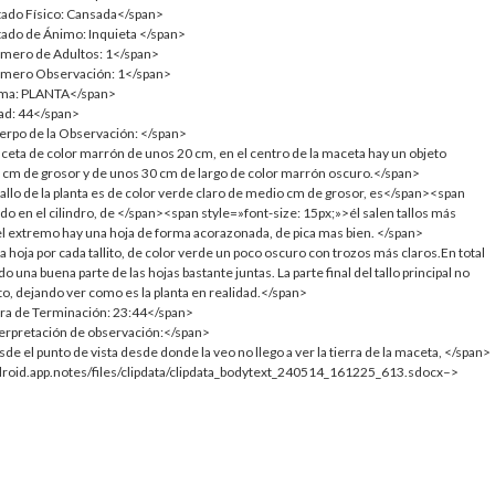
tado Físico: Cansada</span>
tado de Ánimo: Inquieta </span>
úmero de Adultos: 1</span>
Número Observación: 1</span>
Tema: PLANTA</span>
dad: 44</span>
erpo de la Observación: </span>
ceta de color marrón de unos 20 cm, en el centro de la maceta hay un objeto
 5 cm de grosor y de unos 30 cm de largo de color marrón oscuro.</span>
tallo de la planta es de color verde claro de medio cm de grosor, es</span><span
do en el cilindro, de </span><span style=»font-size: 15px;»>él salen tallos más
 el extremo hay una hoja de forma acorazonada, de pica mas bien. </span>
 hoja por cada tallito, de color verde un poco oscuro con trozos más claros.En total
una buena parte de las hojas bastante juntas. La parte final del tallo principal no
lto, dejando ver como es la planta en realidad.</span>
ora de Terminación: 23:44</span>
terpretación de observación:</span>
e el punto de vista desde donde la veo no llego a ver la tierra de la maceta, </span>
roid.app.notes/files/clipdata/clipdata_bodytext_240514_161225_613.sdocx–>