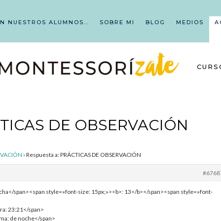
EN NUESTROS ALUMNOS…
SOBRE MI
BLOG
MEDIOS
A
CURS
CTICAS DE OBSERVACIÓN
RVACIÓN
›
Respuesta a: PRÁCTICAS DE OBSERVACIÓN
#6768
echa</span><span style=»font-size: 15px;»><b>: 13</b></span><span style=»font-
ora: 23:21</span>
lima: de noche</span>