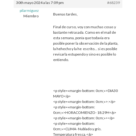
30th mayo 2024 a las 7:09 pm
#68239
pilarmiguez
Buenas tardes,
Miembro
Final de curso, voy con muchas cosas y
bastante retrasada. Como en el mail de
esta semana, ponía que todavia era
posible poner la observación de la planta,
la hehecho y la he escrito… si es posible
revisarla estupendo y sino es posible lo
entiendo.
<p style=»margin-bottom: 0cm;»>DIA30
MAYO</p>
<p style=»margin-bottom: 0cm;»>:</p>
<p style=»margin-bottom:
0cm;»>HORACOMIENZO- 18:29H</p>
<p style=»margin-bottom: 0cm;»></p>
<p style=»margin-bottom:
0cm;»>CLIMA- Nublado y gris.
Temperatura fresca.</p>