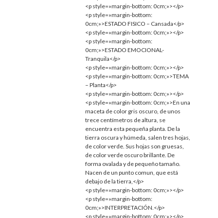
<p style=»margin-bottom: 0cm;»></p>
<p style=»margin-bottom:
0cm;»>ESTADO FISICO – Cansada</p>
<p style=»margin-bottom: 0cm;»></p>
<p style=»margin-bottom:
0cm;»>ESTADO EMOCIONAL-
Tranquila</p>
<p style=»margin-bottom: 0cm;»></p>
<p style=»margin-bottom: 0cm;»>TEMA
– Planta</p>
<p style=»margin-bottom: 0cm;»></p>
<p style=»margin-bottom: 0cm;»>En una
maceta de color gris oscuro, de unos
trece centímetros de altura, se
encuentra esta pequeña planta. De la
tierra oscura y húmeda, salen tres hojas,
de color verde. Sus hojas son gruesas,
de color verde oscuro brillante. De
forma ovalada y de pequeño tamaño.
Nacen de un punto comun, que está
debajo de la tierra,</p>
<p style=»margin-bottom: 0cm;»></p>
<p style=»margin-bottom:
0cm;»>INTERPRETACIÓN.</p>
<p style=»margin-bottom: 0cm;»></p>