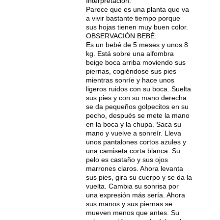
Interpretación:
Parece que es una planta que va
a vivir bastante tiempo porque
sus hojas tienen muy buen color.
OBSERVACIÓN BEBÉ:
Es un bebé de 5 meses y unos 8
kg. Está sobre una alfombra
beige boca arriba moviendo sus
piernas, cogiéndose sus pies
mientras sonríe y hace unos
ligeros ruidos con su boca. Suelta
sus pies y con su mano derecha
se da pequeños golpecitos en su
pecho, después se mete la mano
en la boca y la chupa. Saca su
mano y vuelve a sonreír. Lleva
unos pantalones cortos azules y
una camiseta corta blanca. Su
pelo es castaño y sus ojos
marrones claros. Ahora levanta
sus pies, gira su cuerpo y se da la
vuelta. Cambia su sonrisa por
una expresión más sería. Ahora
sus manos y sus piernas se
mueven menos que antes. Su