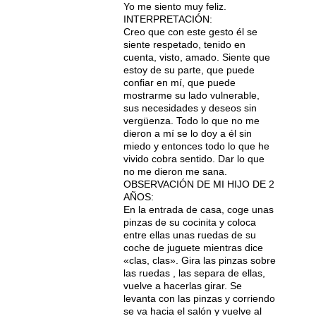
Yo me siento muy feliz.
INTERPRETACIÓN:
Creo que con este gesto él se
siente respetado, tenido en
cuenta, visto, amado. Siente que
estoy de su parte, que puede
confiar en mí, que puede
mostrarme su lado vulnerable,
sus necesidades y deseos sin
vergüenza. Todo lo que no me
dieron a mí se lo doy a él sin
miedo y entonces todo lo que he
vivido cobra sentido. Dar lo que
no me dieron me sana.
OBSERVACIÓN DE MI HIJO DE 2
AÑOS:
En la entrada de casa, coge unas
pinzas de su cocinita y coloca
entre ellas unas ruedas de su
coche de juguete mientras dice
«clas, clas». Gira las pinzas sobre
las ruedas , las separa de ellas,
vuelve a hacerlas girar. Se
levanta con las pinzas y corriendo
se va hacia el salón y vuelve al