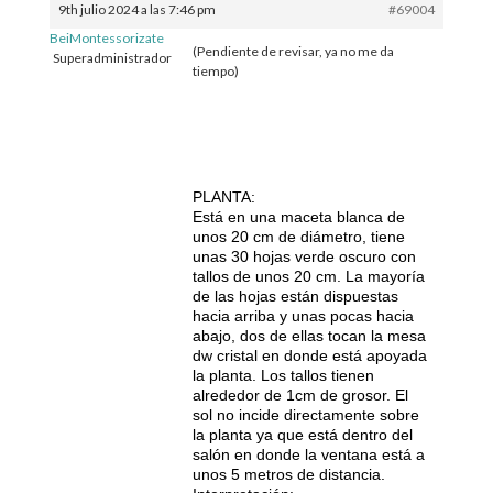
9th julio 2024 a las 7:46 pm
#69004
BeiMontessorizate
(Pendiente de revisar, ya no me da
Superadministrador
tiempo)
PLANTA:
Está en una maceta blanca de
unos 20 cm de diámetro, tiene
unas 30 hojas verde oscuro con
tallos de unos 20 cm. La mayoría
de las hojas están dispuestas
hacia arriba y unas pocas hacia
abajo, dos de ellas tocan la mesa
dw cristal en donde está apoyada
la planta. Los tallos tienen
alrededor de 1cm de grosor. El
sol no incide directamente sobre
la planta ya que está dentro del
salón en donde la ventana está a
unos 5 metros de distancia.