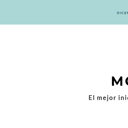
DICE
M
El mejor ini