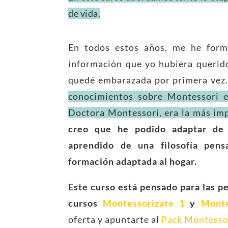
de vida.
En todos estos años, me he form
información que yo hubiera querid
quedé embarazada por primera vez.
conocimientos sobre Montessori e
Doctora Montessori, era la más imp
creo que he podido adaptar de
aprendido de una filosofía pens
formación adaptada al hogar.
Este curso está pensado para las p
cursos
Montessorizate 1
y
Monte
oferta y apuntarte al
Pack Montessor