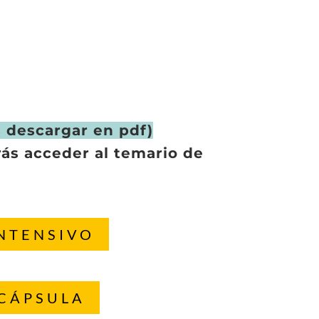
s descargar en pdf)
ás acceder al temario de
NTENSIVO
CÁPSULA