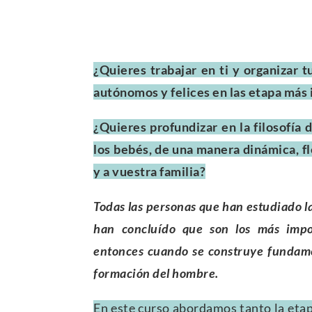
¿Quieres trabajar en ti y organizar 
autónomos y felices en las etapa más
¿Quieres profundizar en la filosofía
los bebés, de una manera dinámica, fl
y a vuestra familia?
Todas las personas que han estudiado la
han concluído que son los más impor
entonces cuando se construye fundam
formación del hombre.
En este curso abordamos tanto la eta