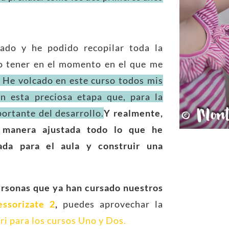
ado y he podido recopilar toda la
o tener en el momento en el que me
He volcado en este curso todos mis
n esta preciosa etapa que, para la
ortante del desarrollo.
Y realmente,
 manera ajustada todo lo que he
ada para el aula y construir una
ersonas que ya han cursado nuestros
ssorizate 2
,
puedes aprovechar la
i para los cursos Uno y Dos
.