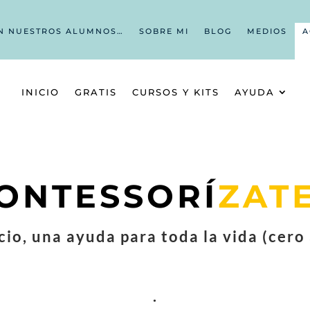
N NUESTROS ALUMNOS…
SOBRE MI
BLOG
MEDIOS
A
INICIO
GRATIS
CURSOS Y KITS
AYUDA
ONTESSORÍ
ZATE
cio, una ayuda para toda la vida (cero
.