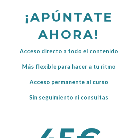
aprovechamiento pero aún
¡APÚNTATE
no podemos hacerlo.
AHORA!
Quieres profundizar en las
presentaciones de
Acceso directo a todo el contenido
materiales, os daré algún
ejemplo pero no son el foco
Más flexible para hacer a tu ritmo
del curso.
Acceso permanente al curso
Sin seguimiento ni consultas