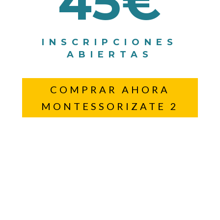
45€
INSCRIPCIONES
ABIERTAS
COMPRAR AHORA
MONTESSORIZATE 2
Contenido pensado para tí, por favor, no
lo copies ni te lo atribuyas sin
mencionarme.
Compartir nos hace un
poquito más felices ♥︎