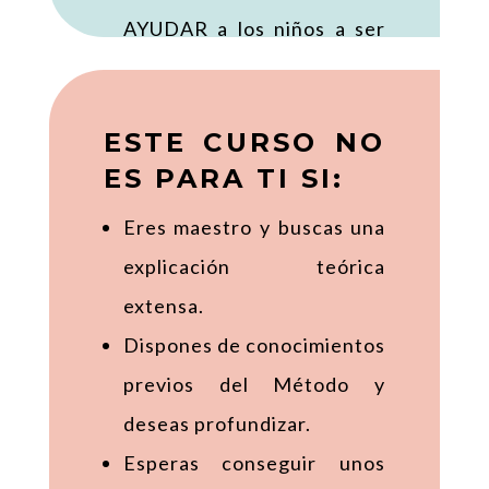
AYUDAR a los niños a ser
más autónomos.
Te interesa el Método
ESTE CURSO NO
Montessori pero te parece
ES PARA TI SI:
algo caro o elitista y/o no
puedes permitirte invertir
Eres maestro y buscas una
en sus materiales.
explicación teórica
extensa.
Dispones de conocimientos
previos del Método y
deseas profundizar.
Esperas conseguir unos