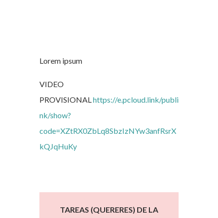
Lorem ipsum
VIDEO
PROVISIONAL
https://e.pcloud.link/publi
nk/show?
code=XZtRX0ZbLq8SbzIzNYw3anfRsrX
kQJqHuKy
TAREAS (QUERERES) DE LA